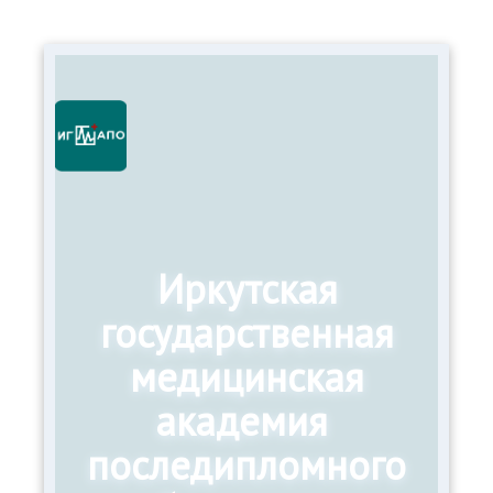
Иркутская
государственная
медицинская
академия
последипломного