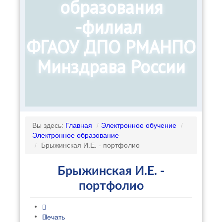
образования
-филиал
ФГАОУ ДПО РМАНПО
Минздрава России
Вы здесь:
Главная
/
Электронное обучение
/
Электронное образование
/
Брыжинская И.Е. - портфолио
Брыжинская И.Е. -
портфолио
Печать