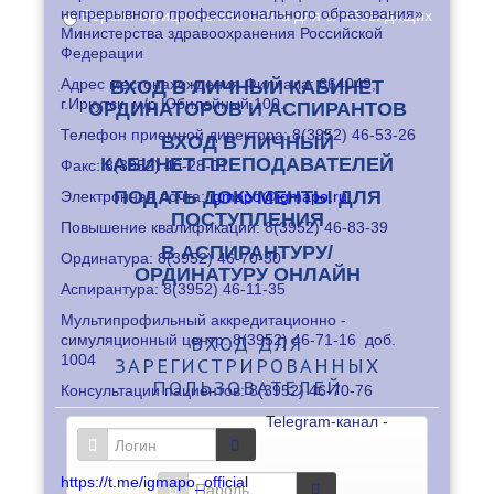
непрерывного профессионального образования»
Версия официального сайта для слабовидящих
Министерства здравоохранения Российской
Федерации
Адрес местонахождения Филиала: 664049,
ВХОД В ЛИЧНЫЙ КАБИНЕТ
г.Иркутск, м/р Юбилейный,100.
ОРДИНАТОРОВ И АСПИРАНТОВ
Телефон приемной директора: 8
(3952) 46-53-26
ВХОД В ЛИЧНЫЙ
КАБИНЕТ ПРЕПОДАВАТЕЛЕЙ
Факс: 8
(3952) 46-28-01
ПОДАТЬ ДОКУМЕНТЫ ДЛЯ
Электронная почта:
igmapo@igmapo.ru
ПОСТУПЛЕНИЯ
Повышение квалификации: 8
(3952) 46-83-39
В АСПИРАНТУРУ/
Ординатура: 8
(3952) 46-70-30
ОРДИНАТУРУ ОНЛАЙН
Аспирантура: 8
(3952) 46-11-35
Мультипрофильный аккредитационно -
симуляционный центр: 8
ВХОД
(3952) 46-71-16
ДЛЯ
доб.
1004
ЗАРЕГИСТРИРОВАННЫХ
ПОЛЬЗОВАТЕЛЕЙ
Консультации пациентов: 8
(3952) 46-70-76
Telegram-канал -
https://t.me/igmapo_official