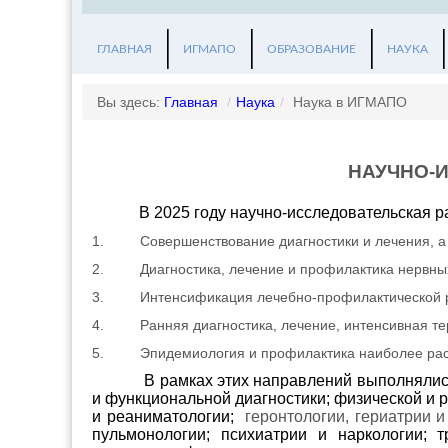
ГЛАВНАЯ
ИГМАПО
ОБРАЗОВАНИЕ
НАУКА
Вы здесь:
Главная
/
Наука
/
Наука в ИГМАПО
HАУЧHО-И
В 2025 году научно-исследовательская
1.
Совершенствование диагностики и лечения, а 
2.
Диагностика, лечение и профилактика нервны
3.
Интенсификация лечебно-профилактической р
4.
Ранняя диагностика, лечение, интенсивная т
5.
Эпидемиология и профилактика наиболее ра
В рамках этих направлений выполняли
и функциональной диагностики; физической и 
и реаниматологии;
геронтологии, гериатрии 
пульмонологии; психиатрии и наркологии; т