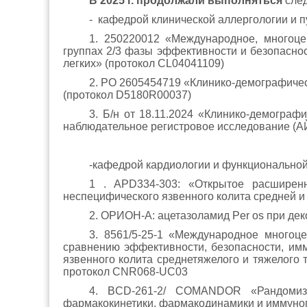
В 2025 г. продолжали выполняться
след
- кафедрой клинической аллергологии и 
1. 250220012 «Международное, многоце
группах 2/3 фазы эффективности и безопасн
легких» (протокол
CL04041109)
2. РО 2605454719 «Клинико-демографичес
(протокол
D5180R00037)
3. Б/н от
18.11.2024 «Клинико-демограф
наблюдательное регистровое исследование (
-кафедрой кардиологии и функциональной
1 . APD334-303: «Открытое расширен
неспецифического язвенного колита средней и 
2. ОРИОН-А: ацетазоламид Рer os при де
3. 8561/5-25-1 «Международное многоц
сравнению эффективности, безопасности, им
язвенного колита среднетяжелого и тяжелого
протокол CNR068-UC03
4. BCD-261-2/ COMANDOR «Рандомизир
фармакокинетики, фармакодинамики и иммуноге