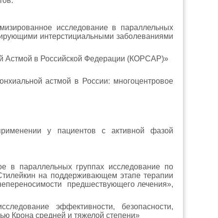
тов:
омизированное исследование в параллельных
озирующими интерстициальными заболеваниями
ой Астмой в Российской Федерации (КОРСАР)»
ронхиальной астмой в России: многоцентровое
применении у пациентов с активной фазой
ое в параллельных группах исследование по
 Стилейкин на поддерживающем этапе терапии
а/непереносимости предшествующего лечения»,
следование эффективности, безопасности,
ью Крона средней и тяжелой степени»