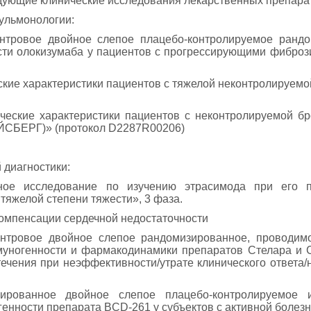
ующие клинические исследования лекарственных препара
пульмонологии:
нтровое двойное слепое плацебо-контролируемое ранд
ости олокизумаба у пациентов с прогрессирующими фибр
кие характеристики пациентов с тяжелой неконтролируем
ические характеристики пациентов с неконтролируемой б
АЙСБЕРГ)» (протокол D2287R00206)
 диагностики:
ное исследование по изучению этрасимода при его 
тяжелой степени тяжести», 3 фаза.
компенсации сердечной недостаточности
ентровое двойное слепое рандомизированное, проводим
муногенности и фармакодинамики препаратов Стелара и
 течения при неэффективности/утрате клинического ответ
ованное двойное слепое плацебо-контролируемое ис
нности препарата BCD-261 у субъектов с активной болезн