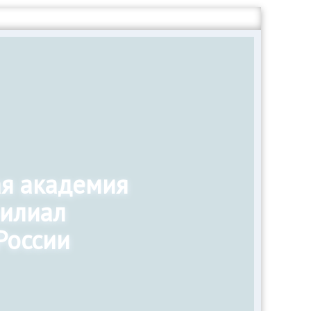
ая академия
филиал
России