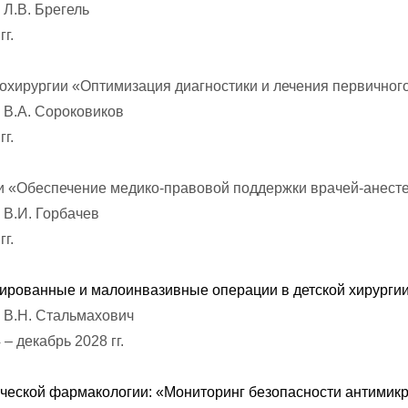
 Л.В. Брегель
г.
йрохирургии «Оптимизация диагностики и лечения первично
р В.А. Сороковиков
г.
ии «Обеспечение медико-правовой поддержки врачей-анест
 В.И. Горбачев
г.
стированные и малоинвазивные операции в детской хирургии
р В.Н. Стальмахович
– декабрь 2028 гг.
инической фармакологии: «Мониторинг безопасности антимик