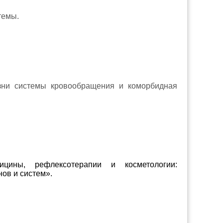
темы.
зни системы кровообращения и коморбидная
ины, рефлексотерапии и косметологии:
ов и систем».