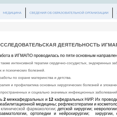
МЕДИЦИНА
СВЕДЕНИЯ ОБ ОБРАЗОВАТЕЛЬНОЙ ОРГАНИЗАЦИИ
ССЛЕДОВАТЕЛЬСКАЯ ДЕЯТЕЛЬНОСТЬ ИГМАПО 
 работа в ИГМАПО проводилась по пяти основным направле
также интенсивной терапии сердечно-сосудистых, эндокринных заб
х и психических болезней.
аботы по охране материнства и детства.
ерапия и профилактика основных хирургических болезней и злокач
спространенных и социально значимых инфекционных заболеваний
сь
2
межкафедральных и
12
кафедральных НИР. Их проводи
реабилитационной медицины; рефлексотерапии и косметолог
и клинической фармакологии;
детской хирургии; неврологии
равматологии, ортопедии и нейрохирургии; хирургии, 