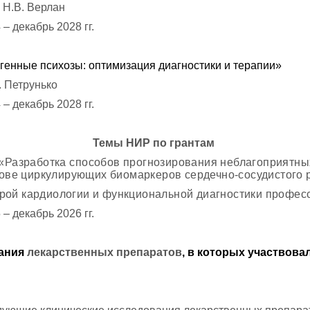
р Н.В. Верлан
– декабрь 2028 гг.
догенные психозы: оптимизация диагностики и терапии»
. Петрунько
– декабрь 2028 гг.
Темы НИР по грантам
Разработка способов прогнозирования неблагоприятных
нове циркулирующих биомаркеров
сердечно-сосудистого 
рой кардиологии и функциональной диагностики професс
– декабрь 2026 гг.
вания
лекарственных препаратов
, в которых участвова