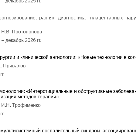
– декабрь 2025 гг.
рогнозирование, ранняя диагностика плацентарных нару
р Н.В. Протопопова
– декабрь 2026 гг.
хирургии и клинической ангиологии: «Новые технологии в ко
А. Привалов
г.
ьмонологии: «Интерстициальные и обструктивные заболеван
изация методов терапии».
р И.Н. Трофименко
г.
и мультисистемный воспалительный синдром, ассоциирован