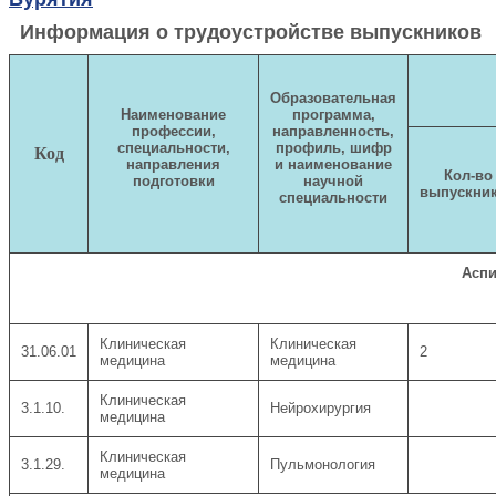
Информация о трудоустройстве выпускников
Образовательная
Наименование
программа,
профессии,
направленность,
специальности,
профиль, шифр
Код
направления
и наименование
Кол-во
подготовки
научной
выпускни
специальности
Аспи
Клиническая
Клиническая
31.06.01
2
медицина
медицина
Клиническая
3.1.10.
Нейрохирургия
медицина
Клиническая
3.1.29.
Пульмонология
медицина