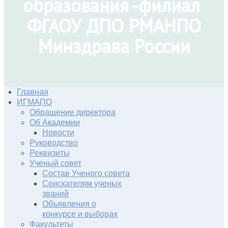
образования -филиал
ФГАОУ ДПО РМАНПО
Минздрава России
Главная
ИГМАПО
Обращение директора
Об Академии
Новости
Руководство
Реквизиты
Ученый совет
Состав Ученого совета
Соискателям ученых
званий
Объявления о
конкурсе и выборах
Факультеты