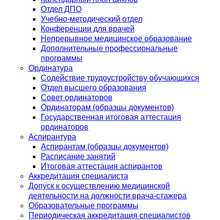
Отдел ДПО
Учебно-методический отдел
Конференции для врачей
Непрерывное медицинское образование
Дополнительные профессиональные
программы
Ординатура
Содействие трудоустройству обучающихся
Отдел высшего образования
Совет ординаторов
Ординаторам (образцы документов)
Государственная итоговая аттестация
ординаторов
Аспирантура
Аспирантам (образцы документов)
Расписание занятий
Итоговая аттестация аспирантов
Аккредитация специалиста
Допуск к осуществлению медицинской
деятельности на должности врача-стажера
Образовательные программы
Периодическая аккредитация специалистов