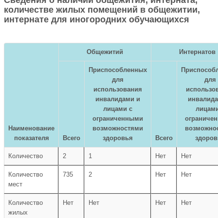
количестве жилых помещений в общежитии,
интернате для иногородних обучающихся
Общежитий
Интернатов
Приспособленных
Приспособ
для
для
использования
использо
инвалидами и
инвалида
лицами с
лицами
ограниченными
ограниче
Наименование
возможностями
возможно
показателя
Всего
здоровья
Всего
здоров
Количество
2
1
Нет
Нет
Количество
735
2
Нет
Нет
мест
Количество
Нет
Нет
Нет
Нет
жилых