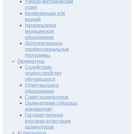
Учебно-методический
отдел
Конференции для
врачей
Непрерывное
медицинское
образование
Дополнительные
профессиональные
программы
Ординатура
Содействие
трудоустройству
обучающихся
Отдел высшего
образования
Совет ординаторов
Ординаторам (образцы
документов)
Государственная
итоговая аттестация
ординаторов
Аспирантура