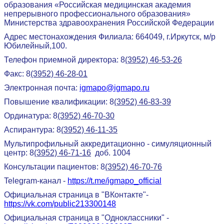
образования «Российская медицинская академия
непрерывного профессионального образования»
Министерства здравоохранения Российской Федерации
Адрес местонахождения Филиала: 664049, г.Иркутск, м/р
Юбилейный,100.
Телефон приемной директора: 8
(3952) 46-53-26
Факс: 8
(3952) 46-28-01
Электронная почта:
igmapo@igmapo.ru
Повышение квалификации: 8
(3952) 46-83-39
Ординатура: 8
(3952) 46-70-30
Аспирантура: 8
(3952) 46-11-35
Мультипрофильный аккредитационно - симуляционный
центр: 8
(3952) 46-71-16
доб. 1004
Консультации пациентов: 8
(3952) 46-70-76
Telegram-канал -
https://t.me/igmapo_official
Официальная страница в "ВКонтакте"-
https://vk.com/public213300148
Официальная страница в "Одноклассники" -