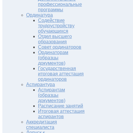
профессиональные
программы
Ординатура
Содействие
трудоустройству
обучающихся
Отдел высшего
образования
Совет ординаторов
Ординаторам
(образцы
документов)
Государственная
итоговая аттестация
ординаторов
Аспирантура
Аспирантам
(образцы
документов)
Расписание занятий
Итоговая аттестация
аспирантов
Аккредитация
специалиста
Допуск к