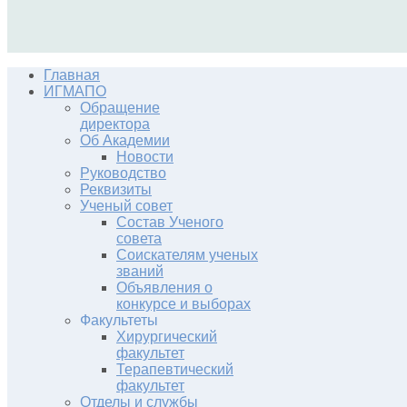
Главная
ИГМАПО
Обращение
директора
Об Академии
Новости
Руководство
Реквизиты
Ученый совет
Состав Ученого
совета
Соискателям ученых
званий
Объявления о
конкурсе и выборах
Факультеты
Хирургический
факультет
Терапевтический
факультет
Отделы и службы