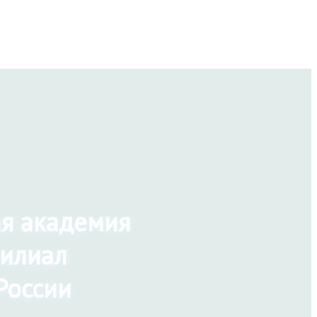
ая академия
филиал
России