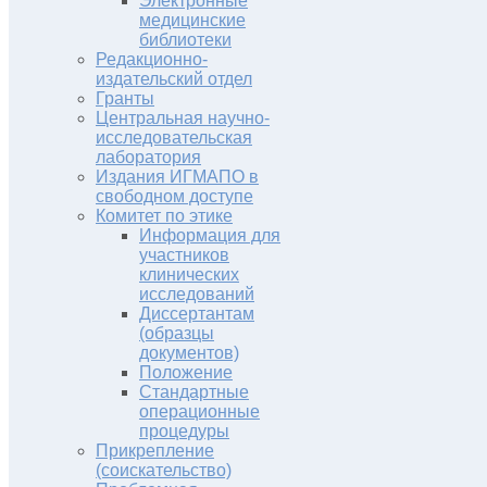
Электронные
медицинские
библиотеки
Редакционно-
издательский отдел
Гранты
Центральная научно-
исследовательская
лаборатория
Издания ИГМАПО в
свободном доступе
Комитет по этике
Информация для
участников
клинических
исследований
Диссертантам
(образцы
документов)
Положение
Стандартные
операционные
процедуры
Прикрепление
(соискательство)