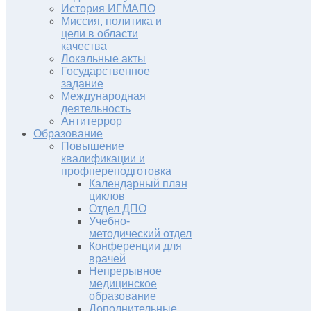
История ИГМАПО
Миссия, политика и
цели в области
качества
Локальные акты
Государственное
задание
Международная
деятельность
Антитеррор
Образование
Повышение
квалификации и
профпереподготовка
Календарный план
циклов
Отдел ДПО
Учебно-
методический отдел
Конференции для
врачей
Непрерывное
медицинское
образование
Дополнительные