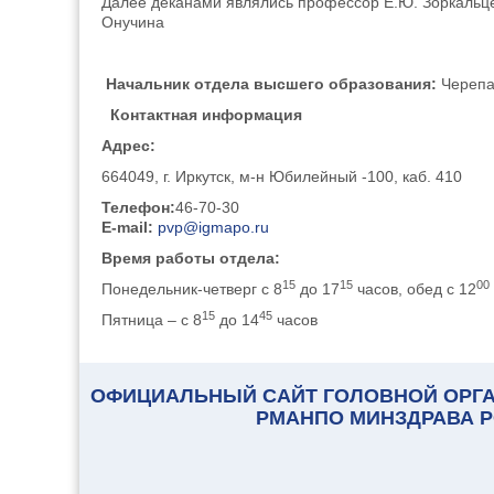
Далее деканами являлись профессор Е.Ю. Зоркальцева 
Онучина
Начальник отдела
высшего образования:
Черепа
Контактная информация
Адрес:
664049, г. Иркутск, м-н Юбилейный -100, каб. 410
Телефон:
46-70-30
E
-
mail
:
pvp@igmapo.ru
Время работы отдела:
15
15
00
Понедельник-четверг с 8
до 17
часов, обед с 12
15
45
Пятница – с 8
до 14
часов
ОФИЦИАЛЬНЫЙ САЙТ ГОЛОВНОЙ ОРГА
РМАНПО МИНЗДРАВА 