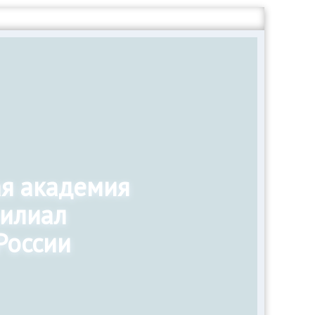
ая академия
филиал
России