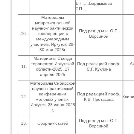
Е.Н.,…Бардымова
Т.П…..
Материалы
межрегиональной
научно-практической
Под ред. д.м.н. О.П.
10.
конференции с
Ворсиной
международным
участием, Иркутск, 29-
30 мая 2025г.
Материалы Съезда
терапевтов Иркутской
Под редакцией проф.
А
11.
области-2025, 17
С.Г. Куклина
апреля 2025
Материалы Сибирской
научно-практической
конференции
Под редакцией проф.
12.
Клини
молодых ученых,
К.В. Протасова
Иркутск, 23 июня 2025
г.
Под ред. д.м.н. О.П.
13.
Сборник статей
Ворсиной