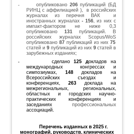
-
опубликовано
206
публикаций (БД
РИНЦ с аффилиацией ), в российских
журналах из перечня ВАК
и
иностранных журналах
- 156
, из них с
импакт-фактором не ниже 0,3
опубликовано
131
публикаций. В
российских журналах
Scopus
/
WoS
опубликовано
87
публикаций из них
75
статей и
9
публикаций из них
9
статей в
зарубежных изданиях;
-
сделано
125 д
окладов на
международных конгрессах и
симпозиумах,
148
докладов на
Всероссийских съездах и
конференциях,
263
доклада на
межрегиональных, региональных,
областных и городских научно-
практических конференциях и
заседаниях
профессиональных
ассоциаций.
Перечень изданных в 2025 г.
монографий, руководств, клинических