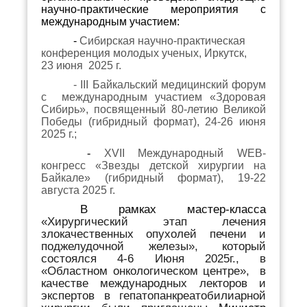
научно-практические мероприятия с
международным участием:
-
Сибирская научно-практическая
конференция молодых ученых, Иркутск,
23 июня 2025 г.
- I
I
I Байкальский медицинский форум
c
международным участием «Здоровая
Сибирь»,
посвященный 80-летию Великой
Победы (гибридный формат),
24-26 июня
2025 г.;
-
X
VII
Международный
WEB
-
конгресс «Звезды детской хирургии на
Байкале» (гибридный формат), 19-22
августа 2025 г.
В рамках мастер-класса
«Хирургический этап лечения
злокачественных опухолей печени и
поджелудочной железы», который
состоялся 4-6 Июня 2025г., в
«Областном онкологическом центре», в
качестве международных лекторов и
экспертов в гепатопанкреатобилиарной