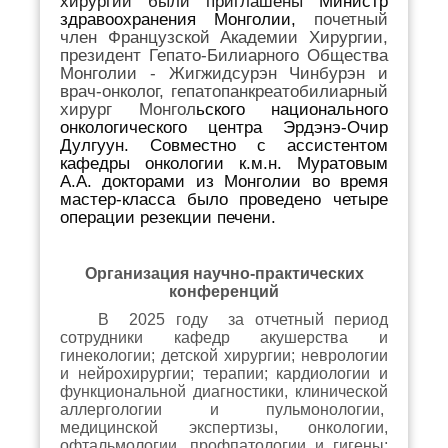
хирургии были приглашены
Министр
здравоохранения Монголии,
почетный
член Французской Академии Хирургии,
президент Гепато-Билиарного Общества
Монголии -
Жигжидсурэн Чинбурэн и
врач-онколог, гепатопанкреатобилиарный
хирург Монгол
ьского национального
онкологического центра Эрдэнэ-Очир
Дулгуун. Совместно с ассистентом
кафедры онкологии к.м.н.
Муратов
ым
А.А. докторами из Монголии во время
мастер-класса было проведено четыре
операции резекции печени.
Организация научно-практических
конференций
В 2025 году за отчетный период
сотрудники кафедр акушерства и
гинекологии; детской хирургии; неврологии
и нейрохирургии; терапии; кардиологии и
функциональной диагностики, клинической
аллергологии и пульмонологии,
медицинской экспертизы, онкологии,
офтальмологии, профпатологии и гигены;