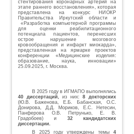
стентирования коронарных артерий на
этапе раннего восстановления», которая
представлена на конкурс НИОКР
Правительства Иркутский области и
«
Разработка компьютерной программы
для оценки реабилитационного
потенциала пациентов, перенесших
острое нарушение мозгового
кровообращения и инфаркт миокарда»,
представленная на ярмарке проектов
конференции «Медицинские изделия:
образование, наука, инновации»
25.09.2025, г. Москва.
В 2025 году в ИГМАПО выполнялись
40 диссертаций,
из них:
8 докторских
(Ю.В. Баженова, Е.Б. Бабанская, О.С.
Донирова, Д.Д. Мориков, Е.С. Нетесин,
Панферова О.В. Петрунько, Е. В.
Градобоев) и
32 кандидатских
диссертации.
В 2025 году утверждены темы
4