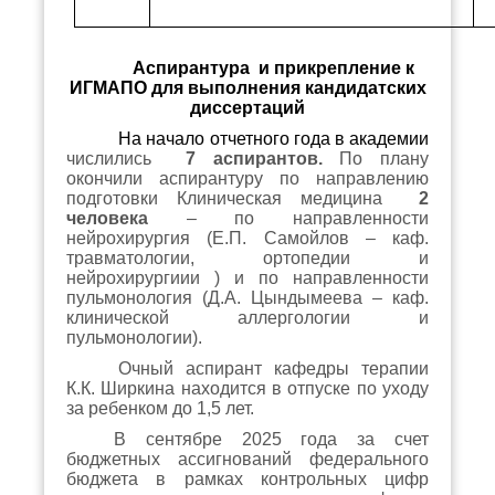
Аспирантура и прикрепление к
ИГМАПО для выполнения кандидатских
диссертаций
На начало отчетного года в академии
числились
7
аспирантов.
По плану
окончили аспирантуру по направлению
подготовки Клиническая медицина
2
человека
– по направленности
нейрохирургия (Е.П. Самойлов – каф.
травматологии, ортопедии и
нейрохирургиии ) и по направленности
пульмонология (Д.А. Цындымеева – каф.
клинической аллергологии и
пульмонологии).
Очный аспирант кафедры терапии
К.К. Ширкина находится в отпуске по уходу
за ребенком до 1,5 лет.
В сентябре 2025 года за счет
бюджетных ассигнований федерального
бюджета в рамках контрольных цифр