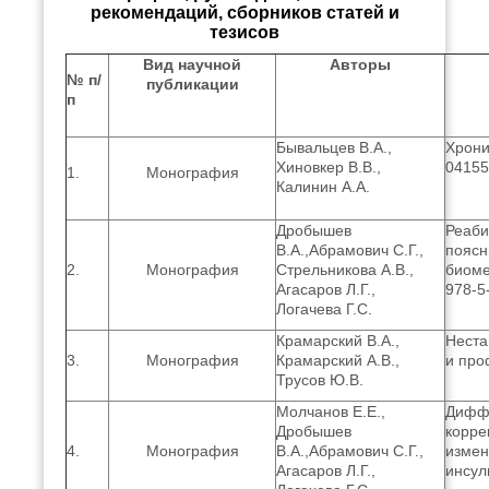
рекомендаций, сборников статей и
тезисов
Вид научной
Авторы
№ п/
публикации
п
Бывальцев В.А.,
Хрони
Хиновкер В.В.,
04155
1.
Монография
Калинин А.А.
Дробышев
Реаби
В.А.,Абрамович С.Г.,
поясн
2.
Монография
Стрельникова А.В.,
биоме
Агасаров Л.Г.,
978-5
Логачева Г.С.
Крамарский В.А.,
Неста
3.
Монография
Крамарский А.В.,
и про
Трусов Ю.В.
Молчанов Е.Е.,
Диффе
Дробышев
корре
4.
Монография
В.А.,Абрамович С.Г.,
измен
Агасаров Л.Г.,
инсул