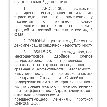
функциональной диагностики:
1 . APD334-303: «Открытое
расширенное исследование по изучению
этрасимода при его применении у
пациентов с активной фазой
неспецифического язвенного колита
средней и тяжелой степени тяжести», 3
фаза.
2. ОРИОН-А: ацетазоламид Рer os при
декомпенсации сердечной недостаточности
3. 8561/5-25-1 «Международное
многоцентровое двойное слепое
рандомизированное, проводимое в
параллельных группах исследование по
сравнению эффективности, безопасности,
иммуногенности и фармакодинамики
препаратов Стелара и Стилейкин на
поддерживающем этапе терапии язвенного
колита среднетяжелого и тяжелого течения
при неэффективности/утрате клинического
ответа/непереносимости
предшествующего лечения», протокол
CNR068-UC03