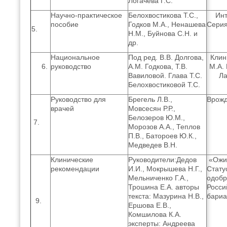
Логачева Г.С.
Научно-практическое
Белохвостикова Т.С.,
Инт
пособие
Годков М.А., Ненашева
Серия
5.
Н.М., Буйнова С.Н. и
др.
Национальное
Под ред. В.В. Долгова,
Клин
6.
руководство
А.М. Годкова, Т.В.
М.А. 
Вавиловой. Глава Т.С.
Ла
Белохвостиковой Т.С.
Руководство для
Брегель Л.В.,
Врожд
врачей
Мовсесян Р.Р.,
Белозеров Ю.М.,
7.
Морозов А.А., Теплов
П.В., Батороев Ю.К.,
Медведев В.Н.
Клинические
Руководители:Дедов
«Ожир
рекомендации
И.И., Мокрышева Н.Г.,
Стату
Мельниченко Г.А.,
одобр
Трошина Е.А. авторы
Росси
текста: Мазурина Н.В.,
бариа
9.
Ершова Е.В.,
Комшилова К.А.
эксперты: Андреева