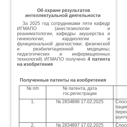
Об охране результатов
интеллектуальной деятельности
За 2025 год сотрудниками пяти кафедр
ИГМАПО (анестезиологии и
реаниматологии, кафедры акушерства и
гинекологии; кардиологии и
функциональной диагностики; физической
и реабилитационной медицины;
педагогических и информационных
технологий) ИГМАПО получено
4 патента
на изобретения
Полученные патенты на изобретения
№ п/п
№ патента, дата
гос.регистрации
1.
№ 2834896 17.02.2025
Спос
паци
пере
шунт
2.
№ 2834897 17.02.2025
Спос