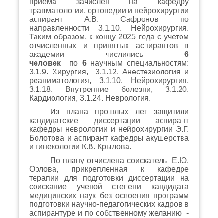
приема зачислен на кафедру
травматологии, ортопедии и нейрохирургии
аспирант А.В. Сафронов по
направленности 3.1.10. Нейрохирургия.
Таким образом, к концу 2025 года с учетом
отчисленных и принятых аспирантов в
академии числились
6
человек
по
6
научным специальностям:
3.1.9. Хирургия, 3.1.12. Анестезиология и
реаниматология, 3.1.10. Нейрохирургия,
3.1.18. Внутренние болезни, 3.1.20.
Кардиология, 3.1.24. Неврология.
Из плана прошлых лет защитили
кандидатские диссертации аспирант
кафедры неврологии и нейрохирургии Э.Г.
Болотова и аспирант кафедры акушерства
и гинекологии К.В. Крылова.
По плану отчислена соискатель Е.Ю.
Орлова, прикрепленная к кафедре
терапии для подготовки диссертации на
соискание ученой степени кандидата
медицинских наук без освоения программ
подготовки научно-педагогических кадров в
аспирантуре и по собственному желанию -