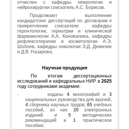
отчислен с кафедры неврологии и
нейрохирургии соискатель А.С. Борисов.
Продолжают выполнение
кандидатских диссертаций по договорам о
прикреплении соискатели кафедры
геронтологии, гериатрии и клинической
фармакологии А.А. Коновалова, кафедры
рефлексотерапии и косметологии А.Э.
Шобоев, кафедры онкологии Э.Д. Демичев
и Д.В. Назарова.
Научная продукция
По итогам диссертационных
исследований и кафедральных НИР в
2025
году сотрудниками академии:
-
изданы
4
монографий и
3
национальных руководства для врачей,
4
сборника научных трудов,
65
учебных
пособий, из них
20
электронных
изданий и
5
методических
рекомендаций и
1
практическое
пособие;