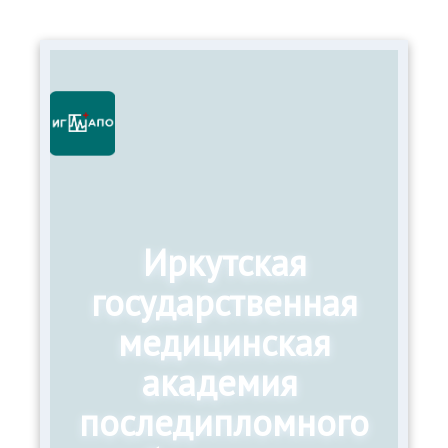
Иркутская
государственная
медицинская
академия
последипломного