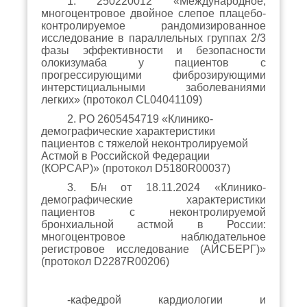
1. 250220012 «Международное,
многоцентровое двойное слепое плацебо-
контролируемое рандомизированное
исследование в параллельных группах 2/3
фазы эффективности и безопасности
олокизумаба у пациентов с
прогрессирующими фиброзирующими
интерстициальными заболеваниями
легких» (протокол
CL04041109)
2. РО 2605454719 «Клинико-
демографические характеристики
пациентов с тяжелой неконтролируемой
Астмой в Российской Федерации
(КОРСАР)» (протокол
D5180R00037)
3. Б/н от
18.11.2024 «Клинико-
демографические характеристики
пациентов с неконтролируемой
бронхиальной астмой в России:
многоцентровое наблюдательное
регистровое исследование (АЙСБЕРГ)»
(протокол D2287R00206)
-кафедрой кардиологии и