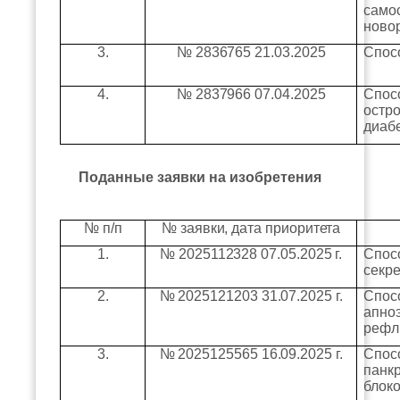
само
ново
3.
№ 2836765 21.03.2025
Спос
4.
№ 2837966 07.04.2025
Спос
остр
диабе
Поданные заявки на изобретения
№ п/п
№ заявки, дата приоритета
1.
№ 2025112328 07.05.2025 г.
Спос
секр
2.
№ 2025121203 31.07.2025 г.
Спос
апноэ
рефл
3.
№ 2025125565 16.09.2025 г.
Спос
панк
блок