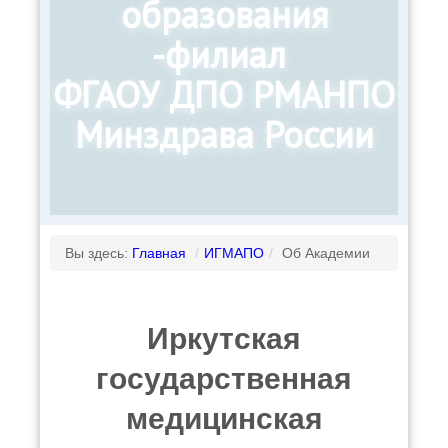
образования
-филиал
ФГАОУ ДПО РМАНПО
Минздрава России
Вы здесь:
Главная
/
ИГМАПО
/
Об Академии
Иркутская
государственная
медицинская