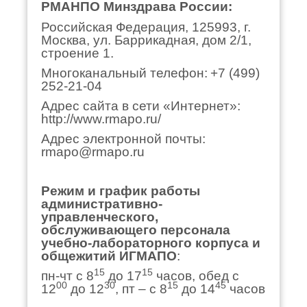
РМАНПО Минздрава России
:
Российская Федерация, 125993, г.
Москва, ул. Баррикадная, дом 2/1,
строение 1.
Многоканальный телефон:
+7 (499)
252-21-04
Адрес сайта в сети «Интернет»:
http://www.rmapo.ru/
Адрес электронной почты:
rmapo@rmapo.ru
Режим и график работы
административно-
управленческого,
обслуживающего персонала
учебно-лабораторного корпуса и
общежитий ИГМАПО
:
15
15
пн-чт с 8
до 17
часов, обед с
00
30
15
45
12
до 12
, пт – с 8
до 14
часов