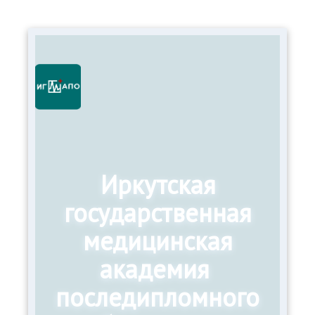
Иркутская
государственная
медицинская
академия
последипломного