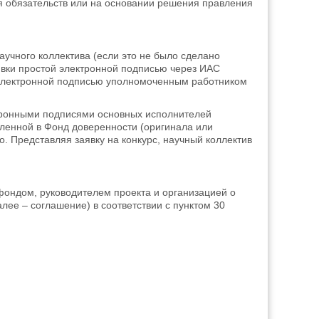
 обязательств или на основании решения правления
аучного коллектива (если это не было сделано
аявки простой электронной подписью через ИАС
й электронной подписью уполномоченным работником
ктронными подписями основных исполнителей
вленной в Фонд доверенности (оригинала или
 Представляя заявку на конкурс, научный коллектив
ондом, руководителем проекта и организацией о
ее – соглашение) в соответствии с пунктом 30