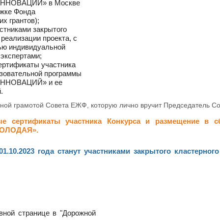
ННОВАЦИЙ» в Москве
ржке Фонда
их грантов);
астниками закрытого
 реализации проекта, с
ью индивидуальной
 экспертами;
ертификаты участника
зовательной программы
ННОВАЦИЙ» и ее
.
нной грамотой Совета ЕЖФ, которую лично вручит Председатель С
ые сертификаты участника Конкурса и размещение в с
МОЛОДАЯ».
01.10.2023 года станут участниками закрытого кластерног
вной странице в "Дорожной