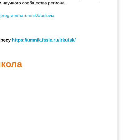
и научного сообщества региона.
ms/programma-umnik/#uslovia
дресу
https://umnik.fasie.ru/irkutsk/
школа