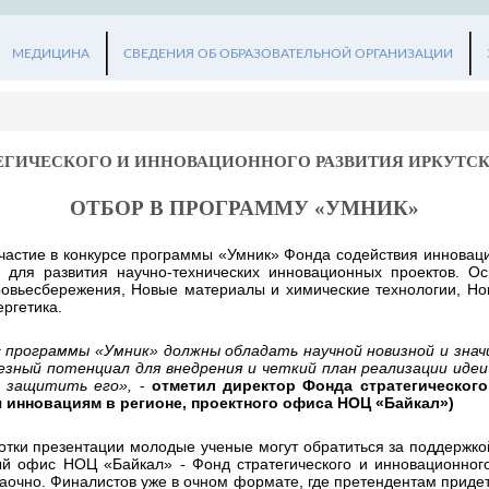
МЕДИЦИНА
СВЕДЕНИЯ ОБ ОБРАЗОВАТЕЛЬНОЙ ОРГАНИЗАЦИИ
ЕГИЧЕСКОГО И ИННОВАЦИОННОГО РАЗВИТИЯ ИРКУТС
ОТБОР В ПРОГРАММУ «УМНИК»
 участие в конкурсе программы «Умник» Фонда содействия инновац
й для развития научно-технических инновационных проектов. О
ровьесбережения, Новые материалы и химические технологии, Но
ргетика.
 программы «Умник» должны обладать научной новизной и зна
ьезный потенциал для внедрения и четкий план реализации идеи
е защитить его»,
-
отметил директор Фонда стратегического
инновациям в регионе, проектного офиса НОЦ «Байкал»)
ботки презентации молодые ученые могут обратиться за поддержк
й офис НОЦ «Байкал» - Фонд стратегического и инновационного
заочно. Финалистов уже в очном формате, где претендентам придет