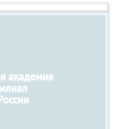
ая академия
филиал
России