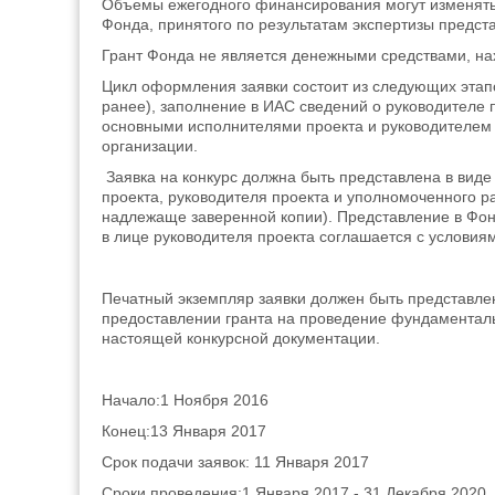
Объемы ежегодного финансирования могут изменять
Фонда, принятого по результатам экспертизы предста
Грант Фонда не является денежными средствами, н
Цикл оформления заявки состоит из следующих этапо
ранее), заполнение в ИАС сведений о руководителе 
основными исполнителями проекта и руководителем 
организации.
Заявка на конкурс должна быть представлена в вид
проекта, руководителя проекта и уполномоченного р
надлежаще заверенной копии). Представление в Фонд
в лице руководителя проекта соглашается с условиям
Печатный экземпляр заявки должен быть представле
предоставлении гранта на проведение фундаменталь
настоящей конкурсной документации.
Начало:1 Ноября 2016
Конец:13 Января 2017
Срок подачи заявок: 11 Января 2017
Сроки проведения:1 Января 2017 - 31 Декабря 2020