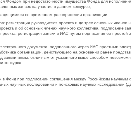
ся Фондом при недостаточности имущества Фонда для исполнения
вленных заявок на участие в данном конкурсе,
аходящимися во временном распоряжении организации.
в: регистрация руководителя проекта и до трех основных членов н
проекта и об основных членах научного коллектива, подписание з
проекта, регистрация заявки в ИАС путем подписания ее просто
е электронного документа, подписанного через ИАС простыми эле
аботника организации, действующего на основании ранее предста
 заявки иным, отличным от указанного выше способом невозможно.
и конкурса.
н в Фонд при подписании соглашения между Российским научным ф
ных научных исследований и поисковых научных исследований (дал