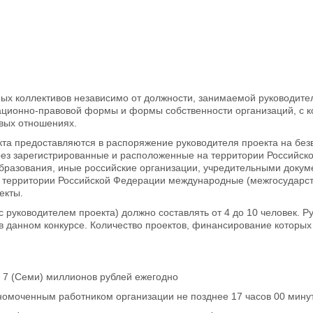
чных коллективов независимо от должности, занимаемой руководите
изационно-правовой формы и формы собственности организаций, с 
овых отношениях.
та предоставляются в распоряжение руководителя проекта на безв
рез зарегистрированные и расположенные на территории Российск
бразования, иные российские организации, учредительными доку
 территории Российской Федерации международные (межгосударс
екты.
с руководителем проекта) должно составлять от 4 до 10 человек. Р
я в данном конкурсе. Количество проектов, финансирование которы
о 7 (Семи) миллионов рублей ежегодно
номоченным работником организации не позднее 17 часов 00 минут