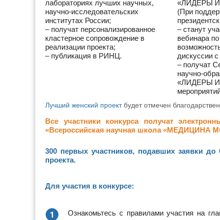
лабораториях лучших научных,
«ЛИДЕРЫ И
научно-исследовательских
(При подде
институтах России;
президентск
– получат персонализированное
– станут уч
кластерное сопровождение в
вебинара по
реализации проекта;
возможност
– публикация в РИНЦ.
дискуссии с
– получат С
научно-обра
«ЛИДЕРЫ И
мероприятий
Лучший женский проект
будет отмечен благодарстве
Все участники конкурса получат электронн
«Всероссийская научная школа «МЕДИЦИНА 
300 первых участников, подавших заявки до 
проекта.
Для участия в конкурсе:
Ознакомьтесь с правилами участия на гла
1