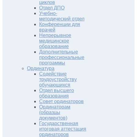
циклов
Отдел ДПО
Учебно-
методический отдел
Конференции для
врачей
Непрерывное
медицинское
образование
Дополнительные
профессиональные
программы
Ординатура
Содействие
трудоустройству
обучающихся
Отдел высшего
образования
Совет ординаторов
Ординаторам
(образцы
документов)
Государственная
итоговая аттестация
ординаторов