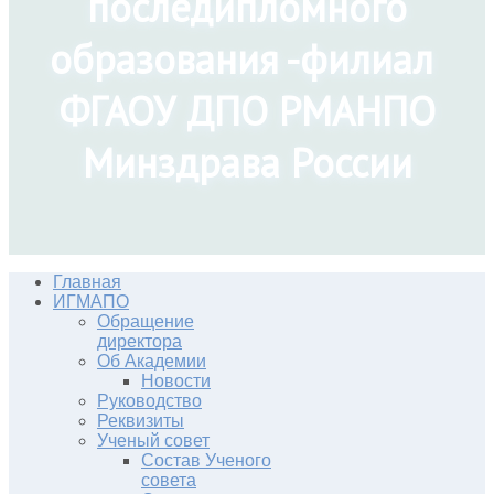
последипломного
образования -филиал
ФГАОУ ДПО РМАНПО
Минздрава России
Главная
ИГМАПО
Обращение
директора
Об Академии
Новости
Руководство
Реквизиты
Ученый совет
Состав Ученого
совета