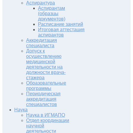
Аспирантура
Аспирантам
(образцы
документов)
Расписание занятий
Итоговая аттестация
аспирантов
Аккредитация
специалиста
Допуск к
осуществлению
медицинской
деятельности на
должности врача-
стажера
Образовательные
программы
Периодическая
аккредитация
специалистов
Наука
Наука в ИГМАПО
Отдел координации
научной
деятельности