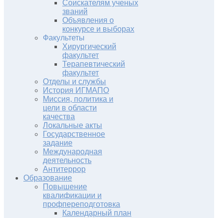
Соискателям ученых
званий
Объявления о
конкурсе и выборах
Факультеты
Хирургический
факультет
Терапевтический
факультет
Отделы и службы
История ИГМАПО
Миссия, политика и
цели в области
качества
Локальные акты
Государственное
задание
Международная
деятельность
Антитеррор
Образование
Повышение
квалификации и
профпереподготовка
Календарный план