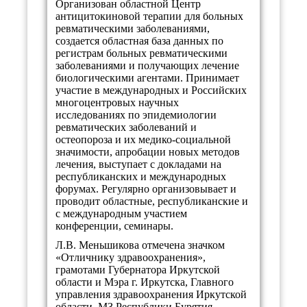
Организован областной Центр
антицитокиновой терапии для больных
ревматическими заболеваниями,
создается областная база данных по
регистрам больных ревматическими
заболеваниями и получающих лечение
биологическими агентами. Принимает
участие в международных и Российских
многоцентровых научных
исследованиях по эпидемиологии
ревматических заболеваний и
остеопороза и их медико-социальной
значимости, апробации новых методов
лечения, выступает с докладами на
республиканских и международных
форумах. Регулярно организовывает и
проводит областные, республиканские и
с международным участием
конференции, семинары.
Л.В. Меньшикова отмечена значком
«Отличнику здравоохранения»,
грамотами Губернатора Иркутской
области и Мэра г. Иркутска, Главного
управления здравоохранения Иркутской
области, МЗ Республики Бурятия,