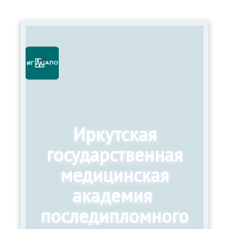
Иркутская
государственная
медицинская
академия
последипломного