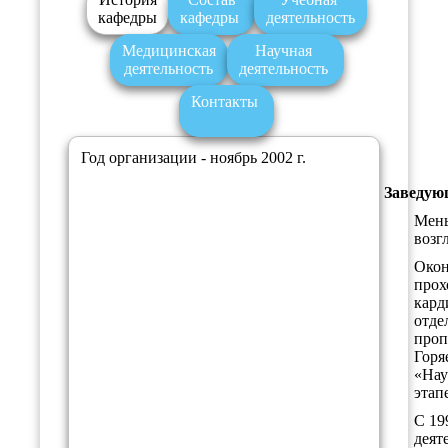
кафедры
кафедры
деятельность
Медицинская
Научная
деятельность
деятельность
Контакты
Год организации - ноябрь 2002 г.
Заведую
Мень
возг
Окон
прох
кард
отде
проп
Горя
«Нау
этап
С 19
деят