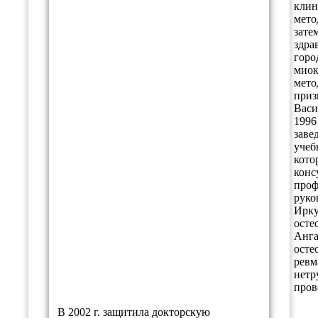
клин
мето
зате
здра
горо
миок
мето
приз
Васи
1996
заве
учеб
кото
конс
проф
руко
Ирку
осте
Анга
осте
ревм
нетр
пров
В 2002 г. защитила докторскую