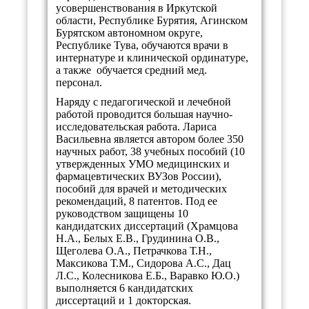
усовершенствования в Иркутской
области, Республике Бурятия, Агинском
Бурятском автономном округе,
Республике Тува, обучаются врачи в
интернатуре и клинической ординатуре,
а также обучается средний мед.
персонал.
Наряду с педагогической и лечебной
работой проводится большая научно-
исследовательская работа. Лариса
Васильевна является автором более 350
научных работ, 38 учебных пособий (10
утвержденных УМО медицинских и
фармацевтических ВУЗов России),
пособий для врачей и методических
рекомендаций, 8 патентов. Под ее
руководством защищены 10
кандидатских диссертаций (Храмцова
Н.А., Белых Е.В., Грудинина О.В.,
Щеголева О.А., Петрачкова Т.Н.,
Максикова Т.М., Сидорова А.С., Дац
Л.С., Колесникова Е.Б., Варавко Ю.О.)
выполняется 6 кандидатских
диссертаций и 1 докторская.