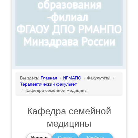
образования
-филиал
ФГАОУ ДПО РМАНПО
Минздрава России
Вы здесь:
Главная
/
ИГМАПО
/
Факультеты
/
Терапевтический факультет
/
Кафедра семейной медицины
Кафедра семейной
медицины
История
Состав
Учебная