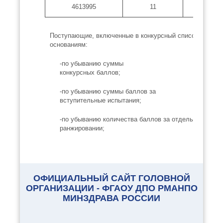
4613995
11
9
Поступающие, включенные в конкурсный список, ранж
основаниям:
-по убыванию суммы
конкурсных баллов;
-по убыванию суммы баллов за
вступительные испытания;
-по убыванию количества баллов за отдельные всту
ранжировании;
-по убыванию количества баллов за индивидуальные
индивидуальные достижения и количества баллов з
ОФИЦИАЛЬНЫЙ САЙТ ГОЛОВНОЙ
-по индивидуальным достижениям, учитываемым при
ОРГАНИЗАЦИИ - ФГАОУ ДПО РМАНПО
ранжирования.
МИНЗДРАВА РОССИИ
Приказ 33 от 14.08.2025 о
зачислении на обучение в