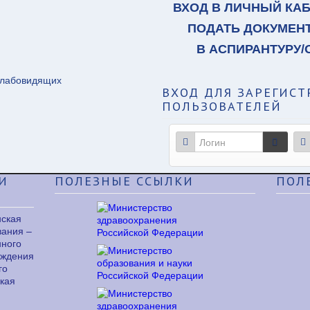
ВХОД В ЛИЧНЫЙ КА
ПОДАТЬ ДОКУМЕН
В АСПИРАНТУРУ/
слабовидящих
ВХОД
ДЛЯ ЗАРЕГИС
ПОЛЬЗОВАТЕЛЕЙ
И
ПОЛЕЗНЫЕ
ССЫЛКИ
ПОЛ
нская
вания –
нного
еждения
го
кая