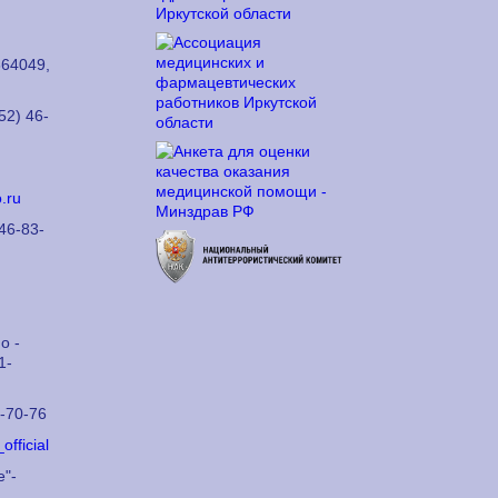
64049,
52) 46-
.ru
46-83-
о -
1-
6-70-76
official
е"-