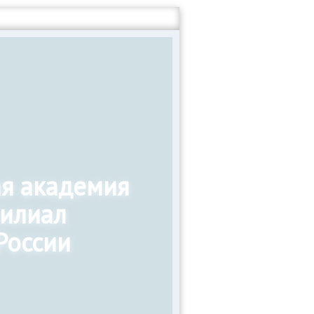
ая академия
филиал
России