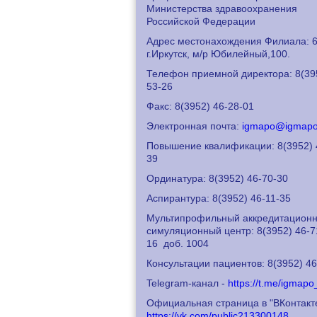
Министерства здравоохранения
Российской Федерации
Адрес местонахождения Филиала: 6
г.Иркутск, м/р Юбилейный,100.
Телефон приемной директора: 8
(39
53-26
Факс: 8
(3952) 46-28-01
Электронная почта:
igmapo@igmapo
Повышение квалификации: 8
(3952) 
39
Ординатура: 8
(3952) 46-70-30
Аспирантура: 8
(3952) 46-11-35
Мультипрофильный аккредитационн
симуляционный центр: 8
(3952) 46-7
16
доб. 1004
Консультации пациентов: 8
(3952) 4
Telegram-канал -
https://t.me/igmapo_
Официальная страница в "ВКонтакт
https://vk.com/public213300148