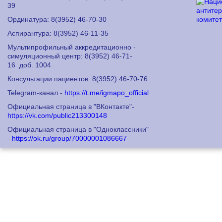
39
Ординатура: 8
(3952) 46-70-30
Аспирантура: 8
(3952) 46-11-35
Мультипрофильный аккредитационно -
симуляционный центр: 8
(3952) 46-71-
16
доб. 1004
Консультации пациентов: 8
(3952) 46-70-76
Telegram-канал -
https://t.me/igmapo_official
Официальная страница в "ВКонтакте"-
https://vk.com/public213300148
Официальная страница в "Одноклассники"
-
https://ok.ru/group/70000001086667