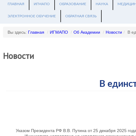
ГЛАВНАЯ
ИГМАПО
ОБРАЗОВАНИЕ
НАУКА
МЕДИЦИ
ЭЛЕКТРОННОЕ ОБУЧЕНИЕ
ОБРАТНАЯ СВЯЗЬ
Вы здесь:
Главная
/
ИГМАПО
/
Об Академии
/
Новости
/
В е
Новости
В единс
Указом Президента РФ В.В. Путина от 25 декабря 2025 год
Инициатива направлена на укрепление межнациональн