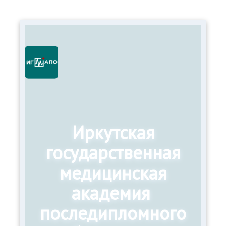
Иркутская
государственная
медицинская
академия
последипломного