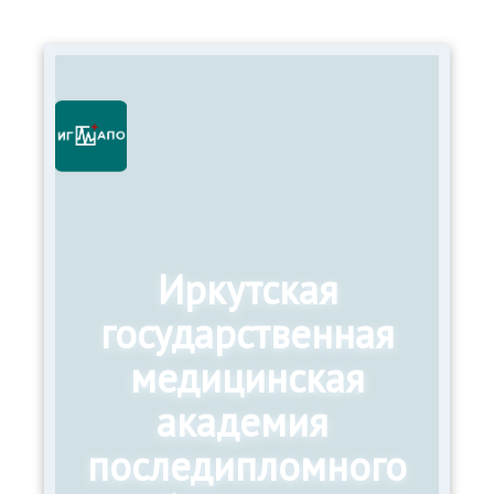
Иркутская
государственная
медицинская
академия
последипломного