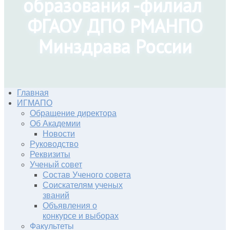
образования -филиал
ФГАОУ ДПО РМАНПО
Минздрава России
Главная
ИГМАПО
Обращение директора
Об Академии
Новости
Руководство
Реквизиты
Ученый совет
Состав Ученого совета
Соискателям ученых
званий
Объявления о
конкурсе и выборах
Факультеты