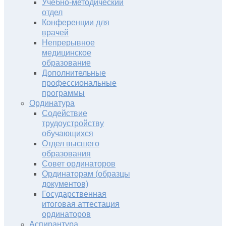
Учебно-методический
отдел
Конференции для
врачей
Непрерывное
медицинское
образование
Дополнительные
профессиональные
программы
Ординатура
Содействие
трудоустройству
обучающихся
Отдел высшего
образования
Совет ординаторов
Ординаторам (образцы
документов)
Государственная
итоговая аттестация
ординаторов
Аспирантура