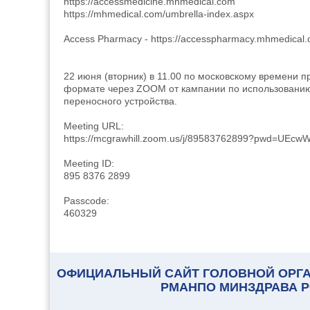
https://accessmedicine.mhmedical.com
https://mhmedical.com/umbrella-index.aspx
Access Pharmacy - https://accesspharmacy.mhmedical.
22 июня (вторник) в 11.00 по московскому времени 
формате через ZOOM от кампании по использованию 
переносного устройства.
Meeting URL:
https://mcgrawhill.zoom.us/j/89583762899?pwd=U
Meeting ID:
895 8376 2899
Passcode:
460329
ОФИЦИАЛЬНЫЙ САЙТ ГОЛОВНОЙ ОРГА
РМАНПО МИНЗДРАВА 