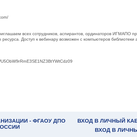
com/
приглашаем всех сотрудников, аспирантов, ординаторов ИГМАПО пр
ресурса. Доступ к вебинару возможен с компьютеров библиотеки а
EcwWU5ObW9rRmE3SE1NZ3BtYWtCdz09
НИЗАЦИИ - ФГАОУ ДПО
ВХОД В ЛИЧНЫЙ КА
РОССИИ
ВХОД В ЛИЧН