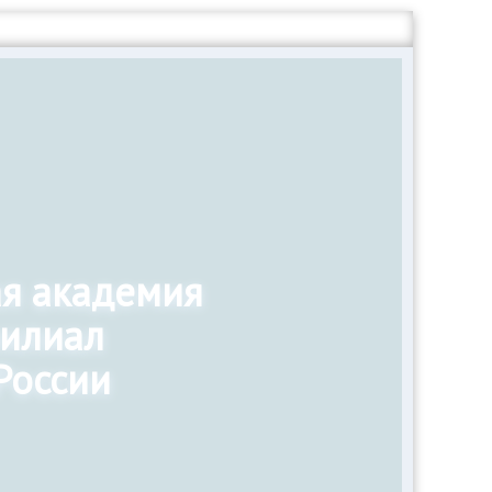
ая академия
филиал
России