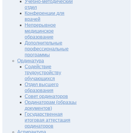
Учебно-методический
отдел
Конференции для
врачей
Непрерывное
медицинское
образование
Дополнительные
профессиональные
программы
Ординатура
Содействие
трудоустройству
обучающихся
Отдел высшего
образования
Совет ординаторов
Ординаторам (образцы
документов)
Государственная
итоговая аттестация
ординаторов
Аспирантура