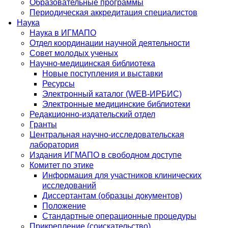
Образовательные программы
Периодическая аккредитация специалистов
Наука
Наука в ИГМАПО
Отдел координации научной деятельности
Совет молодых ученых
Научно-медицинская библиотека
Новые поступления и выставки
Ресурсы
Электронный каталог (WEB-ИРБИС)
Электронные медицинские библиотеки
Редакционно-издательский отдел
Гранты
Центральная научно-исследовательская
лаборатория
Издания ИГМАПО в свободном доступе
Комитет по этике
Информация для участников клинических
исследований
Диссертантам (образцы документов)
Положение
Стандартные операционные процедуры
Прикрепление (соискательство)