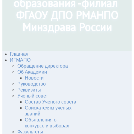
образования -филиал
ФГАОУ ДПО РМАНПО
Минздрава России
Главная
ИГМАПО
Обращение директора
Об Академии
Новости
Руководство
Реквизиты
Ученый совет
Состав Ученого совета
Соискателям ученых
званий
Объявления о
конкурсе и выборах
Факультеты