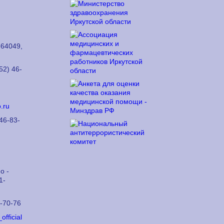
64049,
52) 46-
.ru
46-83-
о -
1-
6-70-76
official