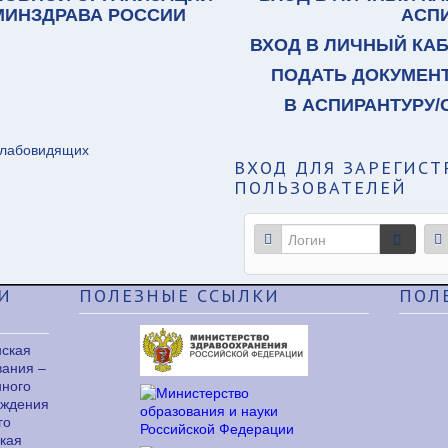
 МИНЗДРАВА РОССИИ
АСП
ВХОД В ЛИЧНЫЙ КА
ПОДАТЬ ДОКУМЕН
В АСПИРАНТУРУ/
слабовидящих
ВХОД
ДЛЯ ЗАРЕГИС
ПОЛЬЗОВАТЕЛЕЙ
И
ПОЛЕЗНЫЕ
ССЫЛКИ
ПОЛ
нская
вания –
нного
еждения
го
кая