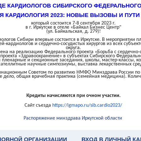
ДЕ КАРДИОЛОГОВ СИБИРСКОГО ФЕДЕРАЛЬНОГО
Я КАРДИОЛОГИЯ 2023: НОВЫЕ ВЫЗОВЫ И ПУТИ
который состоится 7-8 сентября 2023 г.
в г. Иркутске в отеле «Байкал Бизнес Центр"
(ул. Байкальская, д. 279)!
логов Сибири впервые состоится в Иркутске. В мероприятии п
ей-кардиологов и сердечно-сосудистых хирургов из всех субъек
округа.
ена на реализацию Федерального проекта «Борьба с сердечно
проекта «Здравоохранение» в субъектах Сибирского Федерально
 пленарные и секционные заседания, школы, мастер-классы, ко
сателлитные научные симпозиумы, выставка лекарственных сре
инационным Советом по развитию НМФО Минздрава России по 
е дело, общая врачебная практика (семейная медицина). Количе
Кредиты начисляются
при очном участии.
Сайт съезда
https://igmapo.ru/sib.
cardio2023/
Распоряжение минздрава Иркутской области
ЛОВНОЙ ОРГАНИЗАЦИИ
ВХОД В ЛИЧНЫЙ КА