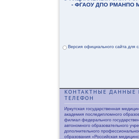
- ФГАОУ ДПО РМАНПО
Версия официального сайта для 
КОНТАКТНЫЕ
ДАННЫЕ 
ТЕЛЕФОН
Иркутская государственная медици
академия последипломного образо
филиал федерального государстве
автономного образовательного учр
дополнительного профессионально
образования «Российская медицинс