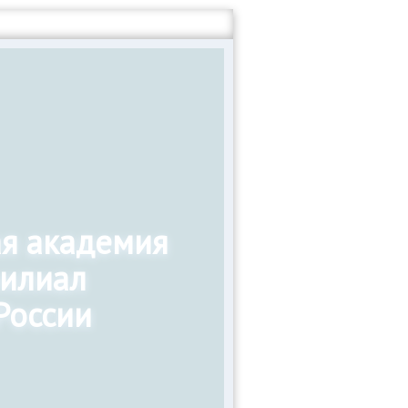
ая академия
филиал
России