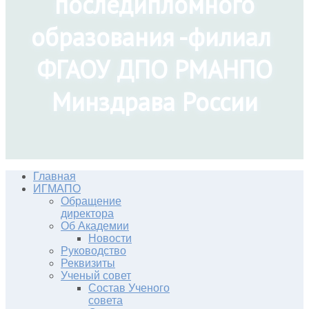
последипломного
образования -филиал
ФГАОУ ДПО РМАНПО
Минздрава России
Главная
ИГМАПО
Обращение
директора
Об Академии
Новости
Руководство
Реквизиты
Ученый совет
Состав Ученого
совета