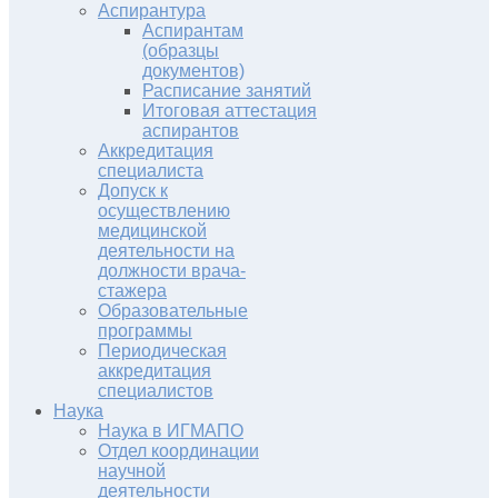
Аспирантура
Аспирантам
(образцы
документов)
Расписание занятий
Итоговая аттестация
аспирантов
Аккредитация
специалиста
Допуск к
осуществлению
медицинской
деятельности на
должности врача-
стажера
Образовательные
программы
Периодическая
аккредитация
специалистов
Наука
Наука в ИГМАПО
Отдел координации
научной
деятельности