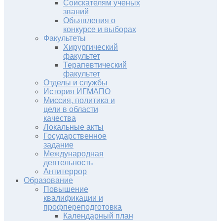
Соискателям ученых
званий
Объявления о
конкурсе и выборах
Факультеты
Хирургический
факультет
Терапевтический
факультет
Отделы и службы
История ИГМАПО
Миссия, политика и
цели в области
качества
Локальные акты
Государственное
задание
Международная
деятельность
Антитеррор
Образование
Повышение
квалификации и
профпереподготовка
Календарный план