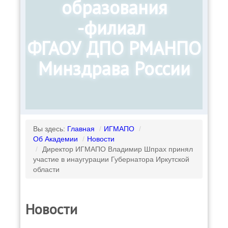
образования
-филиал
ФГАОУ ДПО РМАНПО
Минздрава России
Вы здесь:
Главная
/
ИГМАПО
/
Об Академии
/
Новости
/
Директор ИГМАПО Владимир Шпрах принял
участие в инаугурации Губернатора Иркутской
области
Новости