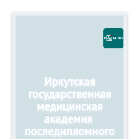
Иркутская
государственная
медицинская
академия
последипломного