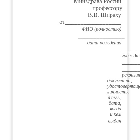
Минздрава России
профессору
В.В. Шпраху
от__________________
ФИО (полностью)
_______________
дата рождения
_____
гражда
_____
_____
реквизи
документа,
удостоверяющ
личность,
в т.ч.,
дата,
когда
и кем
выдан