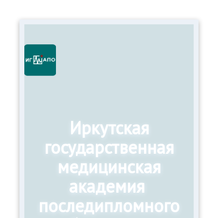
Иркутская
государственная
медицинская
академия
последипломного