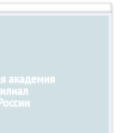
ая академия
филиал
России