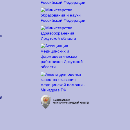
м/
ый