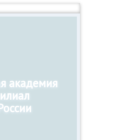
ая академия
филиал
России