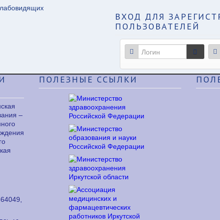
слабовидящих
ВХОД
ДЛЯ ЗАРЕГИС
ПОЛЬЗОВАТЕЛЕЙ
И
ПОЛЕЗНЫЕ
ССЫЛКИ
ПОЛ
нская
вания –
нного
еждения
го
кая
64049,