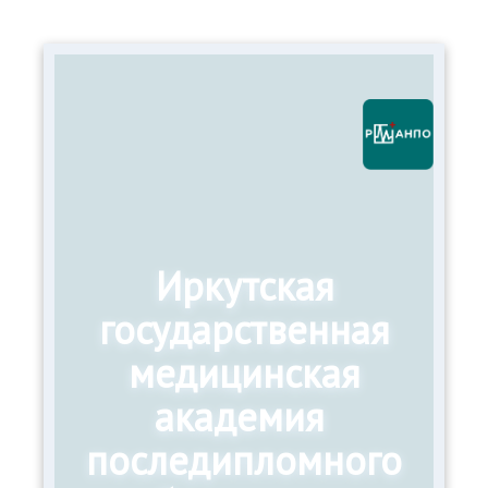
Иркутская
государственная
медицинская
академия
последипломного