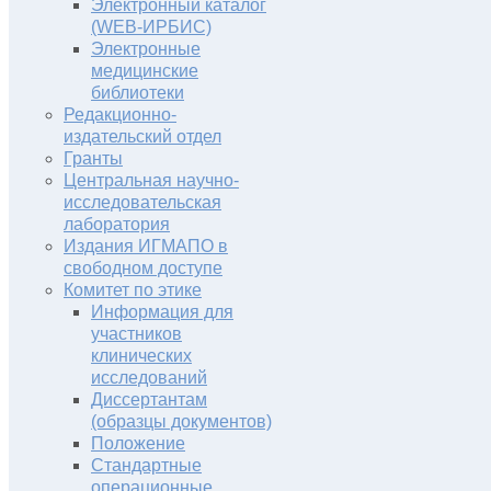
Электронный каталог
(WEB-ИРБИС)
Электронные
медицинские
библиотеки
Редакционно-
издательский отдел
Гранты
Центральная научно-
исследовательская
лаборатория
Издания ИГМАПО в
свободном доступе
Комитет по этике
Информация для
участников
клинических
исследований
Диссертантам
(образцы документов)
Положение
Стандартные
операционные