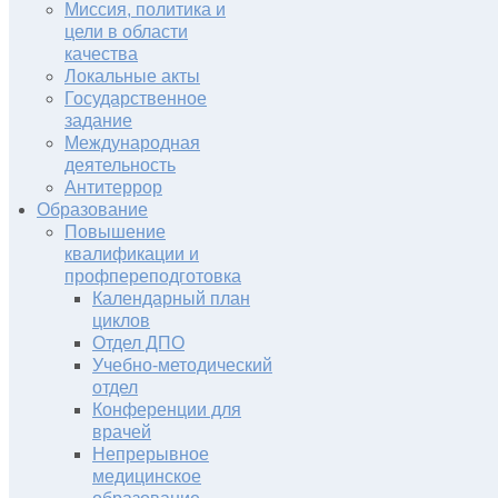
Миссия, политика и
цели в области
качества
Локальные акты
Государственное
задание
Международная
деятельность
Антитеррор
Образование
Повышение
квалификации и
профпереподготовка
Календарный план
циклов
Отдел ДПО
Учебно-методический
отдел
Конференции для
врачей
Непрерывное
медицинское