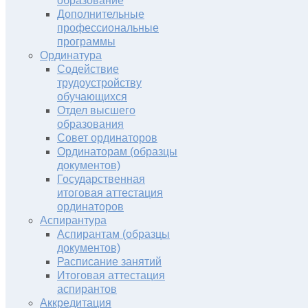
образование
Дополнительные
профессиональные
программы
Ординатура
Содействие
трудоустройству
обучающихся
Отдел высшего
образования
Совет ординаторов
Ординаторам (образцы
документов)
Государственная
итоговая аттестация
ординаторов
Аспирантура
Аспирантам (образцы
документов)
Расписание занятий
Итоговая аттестация
аспирантов
Аккредитация