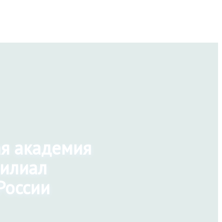
ая академия
филиал
России